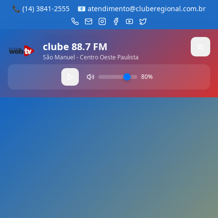
📞
(14) 3841-2555
📧
atendimento@cluberegional.com.br
clube 88.7 FM
São Manuel - Centro Oeste Paulista
80
%