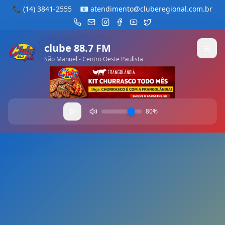
📞
(14) 3841-2555
📧
atendimento@cluberegional.com.br
clube 88.7 FM
São Manuel - Centro Oeste Paulista
80
%